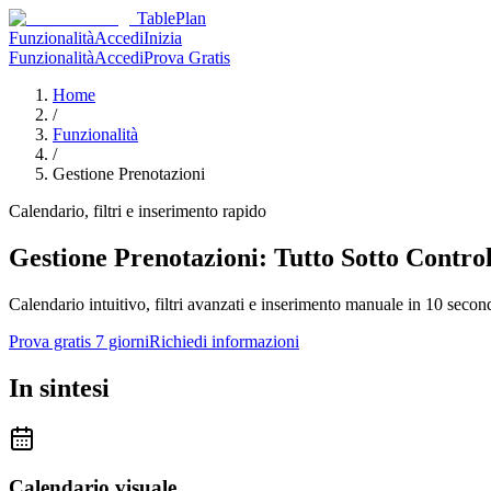
TablePlan
Funzionalità
Accedi
Inizia
Funzionalità
Accedi
Prova Gratis
Home
/
Funzionalità
/
Gestione Prenotazioni
Calendario, filtri e inserimento rapido
Gestione Prenotazioni:
Tutto Sotto Contro
Calendario intuitivo, filtri avanzati e inserimento manuale in 10 secon
Prova gratis 7 giorni
Richiedi informazioni
In sintesi
Calendario visuale