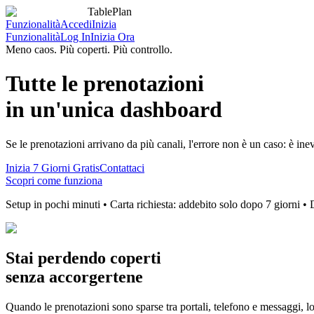
TablePlan
Funzionalità
Accedi
Inizia
Funzionalità
Log In
Inizia Ora
Meno caos. Più coperti. Più controllo.
Tutte le prenotazioni
in un'unica dashboard
Se le prenotazioni arrivano da più canali, l'errore non è un caso: è inev
Inizia 7 Giorni Gratis
Contattaci
Scopri come funziona
Setup in pochi minuti • Carta richiesta: addebito solo dopo 7 giorni •
Stai perdendo coperti
senza accorgertene
Quando le prenotazioni sono sparse tra portali, telefono e messaggi, l